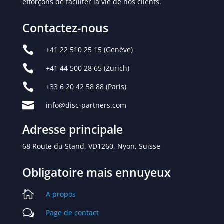
efforçons de faciliter la vie de nos clients.
Contactez-nous

+41 22 510 25 15
(Genève)

+41 44 500 28 65
(Zurich)

+33 6 20 42 58 88 (Paris)

info@disc-partners.com
Adresse principale
68 Route du Stand, VD1260, Nyon, Suisse
Obligatoire mais ennuyeux

A propos
w
Page de contact