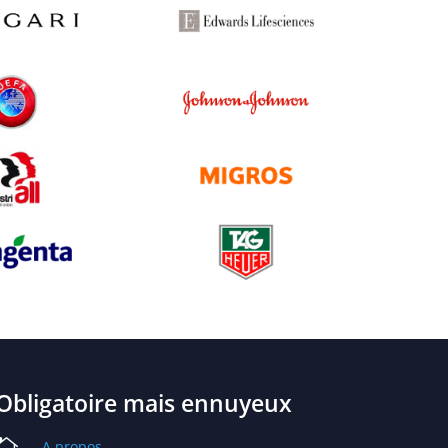
Obligatoire mais ennuyeux

A propos