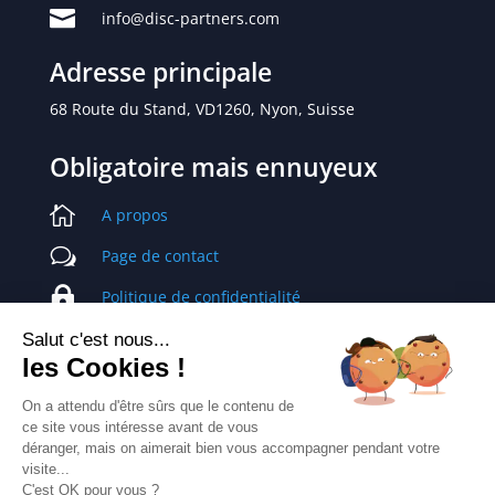

info@disc-partners.com
Adresse principale
68 Route du Stand, VD1260, Nyon, Suisse
Obligatoire mais ennuyeux

A propos
w
Page de contact

Politique de confidentialité

Conditions commerciales
Salut c'est nous...
les Cookies !
Learning Partners Int SARL
On a attendu d'être sûrs que le contenu de
Genève, Zurich, Paris
ce site vous intéresse avant de vous
déranger, mais on aimerait bien vous accompagner pendant votre
visite...
C'est OK pour vous ?
Copyright © 2020 Learning Partners Int. Everything