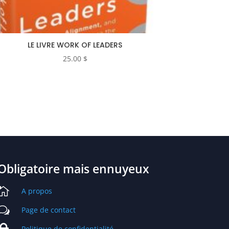
LE LIVRE WORK OF LEADERS
25.00
$
Obligatoire mais ennuyeux

A propos
w
Page de contact

Politique de confidentialité