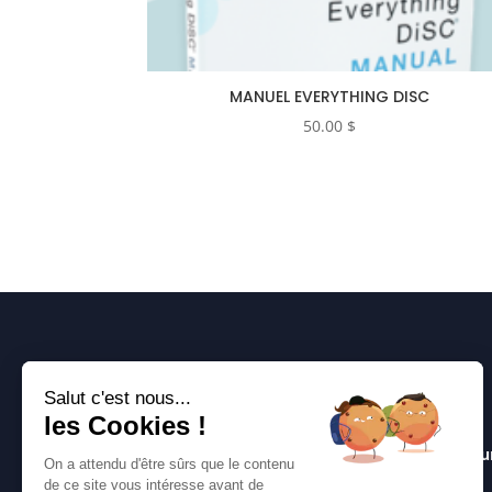
MANUEL EVERYTHING DISC
50.00
$
Salut c'est nous...
les Cookies !
disc partners : Outils de personalité DiSC pou
On a attendu d'être sûrs que le contenu
la performance.
de ce site vous intéresse avant de