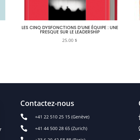
LES CINQ DYSFONCTIONS D’UNE ÉQUIPE : UNE
FRESQUE SUR LE LEADERSHIP
25.00
$
Contactez-nous

+41 22 510 25 15
(Genève)

+41 44 500 28 65
(Zurich)
r

+33 6 20 42 58 88 (Paris)