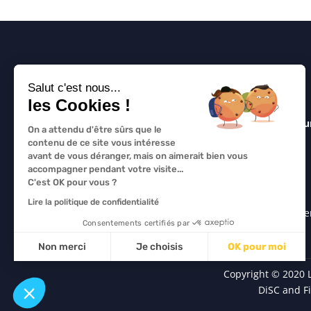
Salut c'est nous...
les Cookies !
disc partners : Outils de personalité DiSC pou
On a attendu d'être sûrs que le
la performance.
contenu de ce site vous intéresse
avant de vous déranger, mais on aimerait bien vous
Nous sommes experts DiSC : formations
accompagner pendant votre visite...
certifiantes en ligne, accompagnement RH,
C'est OK pour vous ?
formateurs et coach avec Everything DiSC et
Lire la politique de confidentialité
Five Behaviors. Nous nous efforçons de facilite
Consentements certifiés par
la vie de nos clients.
Non merci
Je choisis
OK pour moi
Plateforme de Gestion du Consentement : Personnalisez vos Op
Axeptio consent
Copyright © 2020 L
DiSC and F
Notre plateforme vous permet d'adapter et de gérer vos paramèt