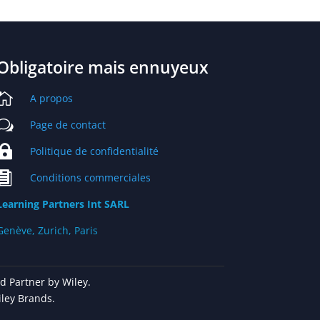
Obligatoire mais ennuyeux

A propos
w
Page de contact

Politique de confidentialité

Conditions commerciales
Learning Partners Int SARL
Genève, Zurich, Paris
d Partner by Wiley.
ley Brands.
glementations. Personnalisez vos préférences pour contrôler la ma