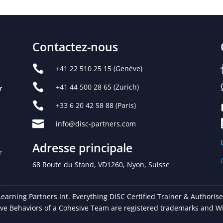
Contactez-nous

+41 22 510 25 15
(Genève)

+41 44 500 28 65
(Zurich)
r

+33 6 20 42 58 88 (Paris)

info@disc-partners.com
Adresse principale
r
68 Route du Stand, VD1260, Nyon, Suisse
tions
earning Partners Int. Everything DiSC Certified Trainer & Authorise
ive Behaviors of a Cohesive Team are registered trademarks and Wi
res de confidentialité, en garantissant la conformité avec les ré